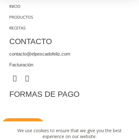
INICIO
PRODUCTOS
RECETAS
CONTACTO
contacto@elpescadofeliz.com
Facturación
FORMAS DE PAGO
Regístrate
Terminos y condiciones de el pescado feliz
We use cookies to ensure that we give you the best
experience on our website.
Politica de devoluciones