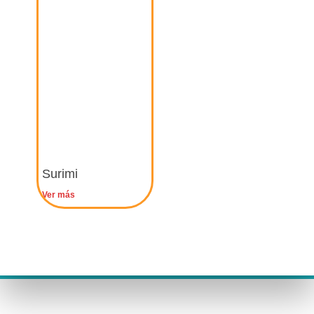
o
Surimi
Ver más